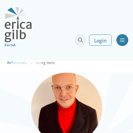
Login
Men
Referenten
Georg Hein