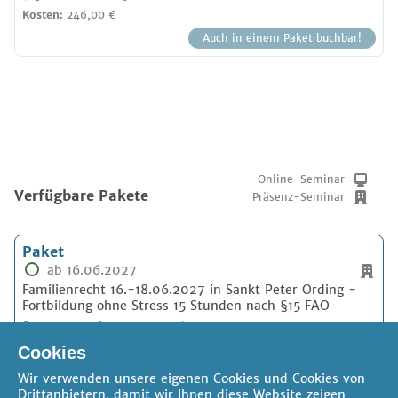
Kosten:
246,00 €
Auch in einem Paket buchbar!
Online-Seminar
Verfügbare Pakete
Präsenz-Seminar
Paket
ab 16.06.2027
Familienrecht 16.-18.06.2027 in Sankt Peter Ording -
Fortbildung ohne Stress 15 Stunden nach §15 FAO
§15 FAO Stunden:
max. 15 Std.
Kosten:
ab 664,20 €
Cookies
Wir verwenden unsere eigenen Cookies und Cookies von
Drittanbietern, damit wir Ihnen diese Website zeigen