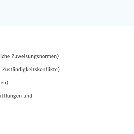
rliche Zuweisungsnormen)
e Zuständigkeitskonflikte)
den)
mittlungen und