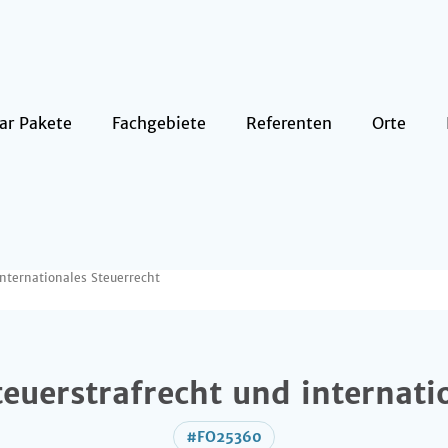
ar Pakete
Fachgebiete
Referenten
Orte
internationales Steuerrecht
teuerstrafrecht und internati
#FO25360