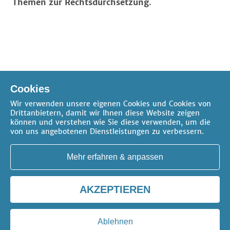
Themen zur Rechtsdurchsetzung
.
zum Thema 'Leistungen der Jugendhilfe'
Cookies
zum Thema 'Sozialrecht'
Wir verwenden unsere eigenen Cookies und Cookies von
Drittanbietern, damit wir Ihnen diese Website zeigen
können und verstehen wie Sie diese verwenden, um die
von uns angebotenen Dienstleistungen zu verbessern.
Mehr erfahren & anpassen
AKZEPTIEREN
AGB
Datenschutz
Impressum
Kontakt
Cookie-Einstellungen
Copyright 2026 -
erica gilb
Ablehnen
Alle Preise exklusive gesetzlicher Mehrwertsteuer.