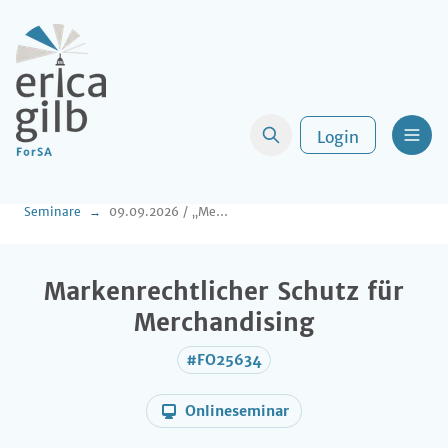
Login
Men
Seminare
09.09.2026 / „Mer losse der Dom in Kölle …“
Markenrechtlicher Schutz für
Merchandising
#FO25634
Onlineseminar