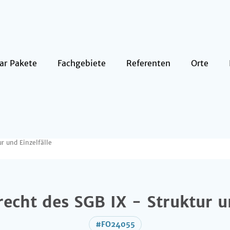
ar Pakete
Fachgebiete
Referenten
Orte
r und Einzelfälle
echt des SGB IX - Struktur u
#FO24055