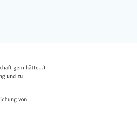
haft gern hätte...)
ng und zu
ziehung von