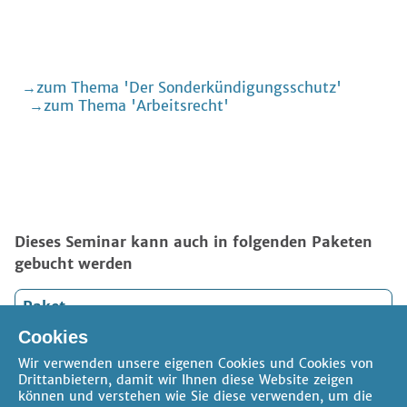
zum Thema 'Der Sonderkündigungsschutz'
zum Thema 'Arbeitsrecht'
Dieses Seminar kann auch in folgenden Paketen
gebucht werden
Paket
ab 14.12.2026
Cookies
Arbeitsrecht 14. - 17.12.2026 Online 15 Stunden nach
§15 FAO
Wir verwenden unsere eigenen Cookies und Cookies von
Drittanbietern, damit wir Ihnen diese Website zeigen
§15 FAO Stunden:
max. 15 Std.
können und verstehen wie Sie diese verwenden, um die
Kosten:
ab 585,90 €