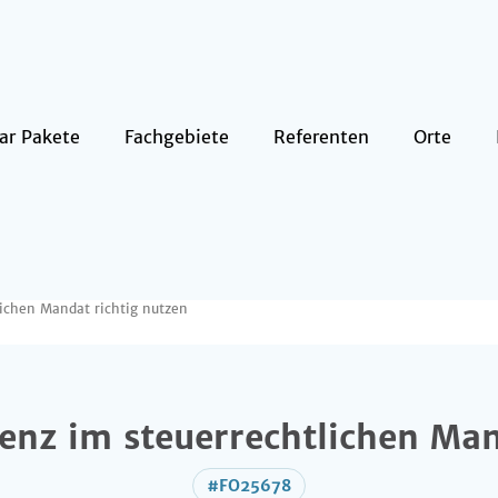
ar Pakete
Fachgebiete
Referenten
Orte
lichen Mandat richtig nutzen
genz im steuerrechtlichen Ma
#FO25678