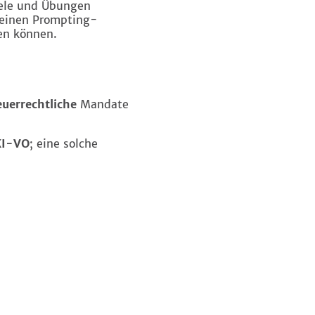
iele und Übungen
 einen Prompting-
en können.
euerrechtliche
Mandate
KI-VO
; eine solche