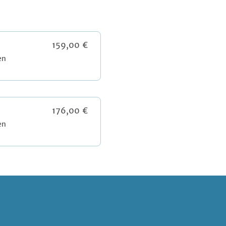
159,00 €
en
176,00 €
en
Copyright 2026 -
erica gilb