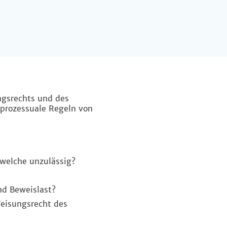
agsrechts und des
h prozessuale Regeln von
welche unzulässig?
nd Beweislast?
isungsrecht des