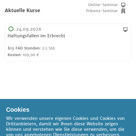
Online-Seminar
Aktuelle Kurse
Präsenz-Seminar
24.09.2026
Haftungsfallen im Erbrecht
§15 FAO Stunden:
2.5 Std.
Kosten:
109,00 €
Online-Seminar
Verfügbare Pakete
Cookies
Präsenz-Seminar
Wir verwenden unsere eigenen Cookies und Cookies von
Drittanbietern, damit wir Ihnen diese Website zeigen
können und verstehen wie Sie diese verwenden, um die
von uns angebotenen Dienstleistungen zu verbessern.