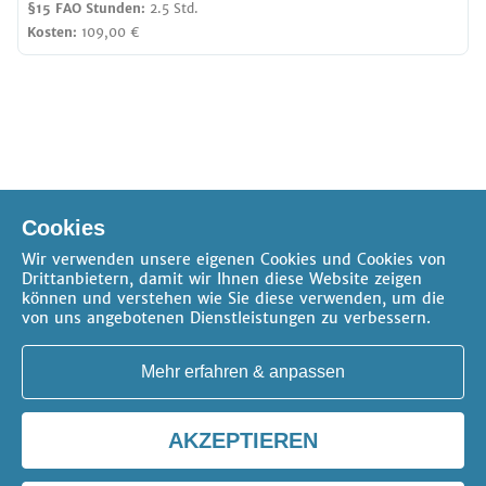
§15 FAO Stunden:
2.5 Std.
Kosten:
109,00 €
Online-Seminar
Verfügbare Pakete
Cookies
Präsenz-Seminar
Wir verwenden unsere eigenen Cookies und Cookies von
Drittanbietern, damit wir Ihnen diese Website zeigen
können und verstehen wie Sie diese verwenden, um die
von uns angebotenen Dienstleistungen zu verbessern.
Mehr erfahren & anpassen
AKZEPTIEREN
AGB
Datenschutz
Impressum
Kontakt
Cookie-Einstellungen
Copyright 2026 -
erica gilb