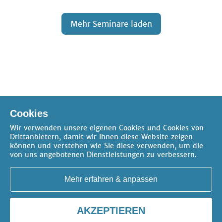
Mehr Seminare laden
Online-Seminar
Verfügbare Pakete
Cookies
Präsenz-Seminar
Wir verwenden unsere eigenen Cookies und Cookies von
Drittanbietern, damit wir Ihnen diese Website zeigen
können und verstehen wie Sie diese verwenden, um die
von uns angebotenen Dienstleistungen zu verbessern.
Mehr erfahren & anpassen
AKZEPTIEREN
AGB
Datenschutz
Impressum
Kontakt
Cookie-Einstellungen