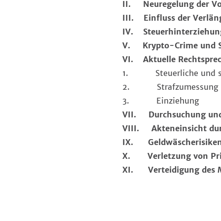
II. Neuregelung der Vol
III. Einfluss der Verlän
IV. Steuerhinterziehung
V. Krypto-Crime und S
VI. Aktuelle Rechtsprec
1. Steuerliche und str
2. Strafzumessung
3. Einziehung
VII. Durchsuchung un
VIII. Akteneinsicht dur
IX. Geldwäscherisiken
X. Verletzung von Priv
XI. Verteidigung des M